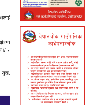
न्धलाई
।
ेत्रमा
थिति र
 सुख,