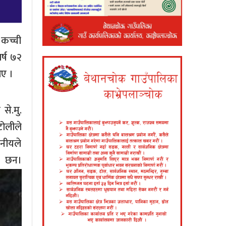
 कच्ची
र्ष ७२
िए ।
से.मु.
टोलीले
ानीयले
।