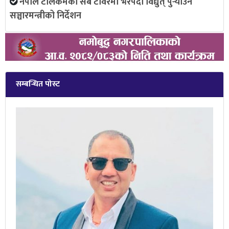
नेपाल टेलिकमका सबै टावरमा भरपर्दो विद्युत् पुर्‍याउन
सञ्चारमन्त्रीको निर्देशन
सम्बन्धित पोस्ट